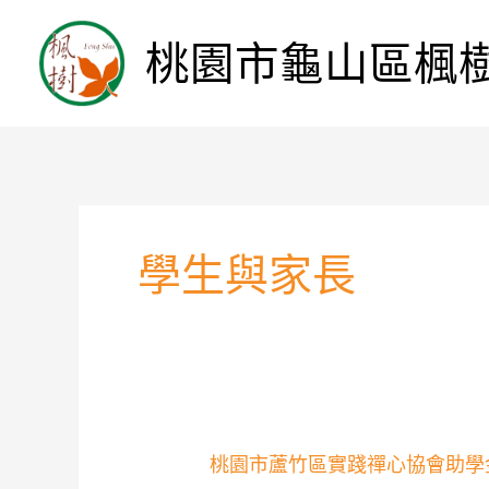
桃園市龜山區楓
學生與家長
桃
桃園市蘆竹區實踐禪心協會助學
園