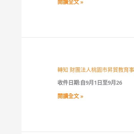
偵
閱讀全文 »
人
探」
癌
國
症
小
關
學
懷
童
基
及
金
國
會
中
「2025
學
年
生
第
學
四
習
屆
轉
轉知 財團法人桃園市昇貿教育
單
親
知
徵
子
財
件
收件日期:自9月1日至9月26
料
團
競
理
法
賽
選
人
閱讀全文 »
活
拔
桃
動
大
園
賽
市
—
昇
睛
貿
彩
教
料
育