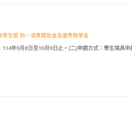
族學生獎 助－清寒獎助金及優秀獎學金
114年9月8日至10月9日止。(二)申請方式：學生填具