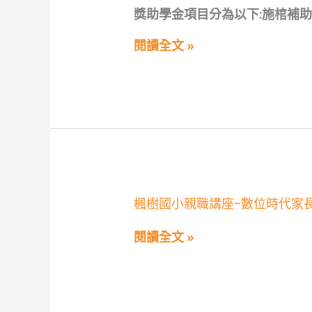
市
獎助學金項目分為以下:施棺補
蘆
竹
區
閱讀全文 »
實
踐
禪
心
協
會
助
學
金
楓
楓樹國小親職講座~數位時代家長
樹
國
閱讀全文 »
小
親
職
講
座
~