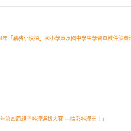
14年「豬豬小偵探」國小學童及國中學生學習單徵件競賽
5年第四屆親子料理選拔大賽 —睛彩料理王！」