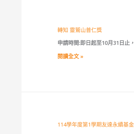
理
事
王！」
務
基
金
會
轉
轉知 靈鷲山普仁獎
辦
知
理
靈
優
申請時間:即日起至10月31日
鷲
秀
山
暨
普
閱讀全文 »
清
仁
寒
獎
學
生
獎
助
學
金
114
114學年度第1學期友達永續基
學