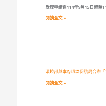
灣
寒
陽
獎
受理申請自114年9月15日起至
光
助
關
金
懷
閱讀全文 »
及
協
優
會
秀
獎
獎
助
學
學
金
金
環
環境部與本府環境保護局合辦「
境
部
閱讀全文 »
與
本
府
環
境
保