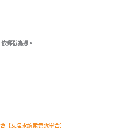
止，依郵戳為憑。
金會【友達永續素養獎學金】