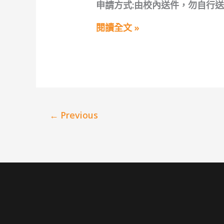
年
申請方式:由校內送件，勿自行送件
度
第
1
閱讀全文 »
學
期
友
達
永
續
基
金
會
←
Previous
【友
達
永
續
素
養
獎
學
金】