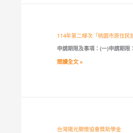
數
位
時
代
家
長
的
114
114年第二梯次「桃園市原住民
3C
年
教
第
申請期限及事項：(一)申請期限：
養
二
策
梯
略
次
閱讀全文 »
「桃
園
市
原
住
民
族
學
生
獎
助
－
台
台灣陽光關懷協會獎助學金
清