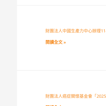
護
局
合
辦
「114
年
度
財
財團法人中國生產力中心辦理1
環
團
境
法
教
閱讀全文 »
人
育
中
繪
國
本
生
創
產
作
力
活
中
動」
心
辦
理
114
年
「豬
財
財團法人癌症關懷基金會「202
豬
團
小
法