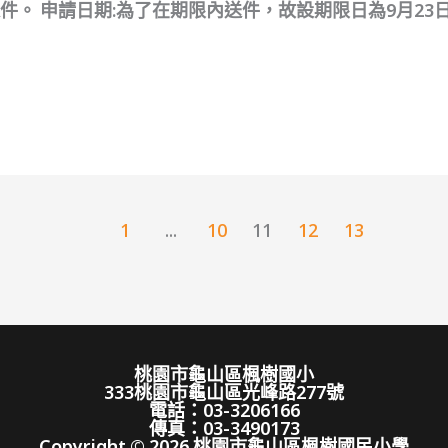
。 申請日期:為了在期限內送件，故設期限日為9月23日下
1
...
10
11
12
13
桃園市龜山區楓樹國小
333桃園市龜山區光峰路277號
電話：03-3206166
傳真：03-3490173
Copyright © 2026 桃園市龜山區楓樹國民小學