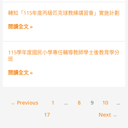
子
育
教
大
轉
轉知「115年度丙級匹克球教練講習會」實施計劃
師
愛
知
培
「菁
「115
訓
師
閱讀全文 »
年
實
獎」
度
施
遴
丙
計
選
級
畫
辦
匹
法
115
115學年度國民小學專任輔導教師學士後教育學分
克
學
球
班
年
教
度
練
國
閱讀全文 »
講
民
習
小
會」
學
實
專
施
任
計
←
Previous
1
...
8
9
10
...
輔
劃
導
教
17
Next
→
師
學