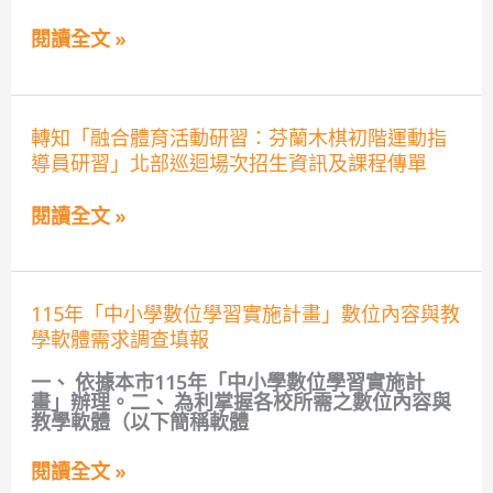
08
級
月
適
閱讀全文 »
教
應
師
體
線
育
上
運
研
轉
動
轉知「融合體育活動研習：芬蘭木棋初階運動指
習
知
指
導員研習」北部巡迴場次招生資訊及課程傳單
課
「融
導
程
合
員
體
研
閱讀全文 »
育
習」
活
北
動
部
研
巡
115
習：
115年「中小學數位學習實施計畫」數位內容與教
迴
年
芬
場
學軟體需求調查填報
「中
蘭
次
小
木
招
一、 依據本市115年「中小學數位學習實施計
學
棋
生
畫」辦理。二、 為利掌握各校所需之數位內容與
數
初
資
教學軟體（以下簡稱軟體
位
階
訊
學
運
及
習
動
閱讀全文 »
實
實
指
施