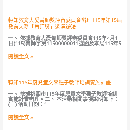
施
導
計
計
員
畫
畫」
研
轉
數
轉知教育大愛菁師獎評審委員會辦理115年第15屆
習」
知
位
北
教育大愛「菁師獎」遴選辦法
教
內
部
育
容
巡
一、 依據教育大愛菁師獎評審委員會115年4月1
大
與
迴
日(115)菁師字第11500000011號函及本局115年5
愛
教
場
菁
學
次
師
軟
閱讀全文 »
招
獎
體
生
評
需
資
審
求
訊
委
調
及
轉
員
轉知115年度兒童文學種子教師培訓實施計畫
查
課
知
會
填
程
115
辦
報
傳
一、 依據桃園市115年度兒童文學種子教師培訓
年
理
單
實施計畫辦理。二、 本活動相關事項說明如下：
度
115
(一) 活動日期：1
兒
年
童
第
閱讀全文 »
文
15
學
屆
種
教