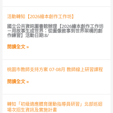
家
庭
教
活
活動轉知【2026繪本創作工作坊】
育
動
教
轉
國立公共資訊圖書館辦理【2026繪本創作工作坊
師
知
－用故事生成世界：從圖像敘事到世界架構的創
研
【2026
作練習】活動日期:8/
習
繪
本
閱讀全文 »
創
作
工
作
坊】
桃
桃園市教師支持方案 07-08月 教師線上研習課程
園
市
閱讀全文 »
教
師
支
持
方
轉
轉知「初級適應體育運動指導員研習」北部巡迴
案
知
07-
場次招生資訊及實施計畫
「初