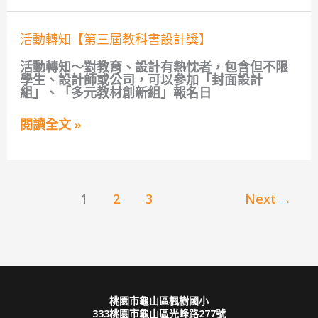
多
元
活
文
活動轉知【第三屆教科書設計獎】
動
化
轉
繪
活動轉知～對教育、設計有熱忱者，包含但不限
知
本
學生、設計師或公司，可以參加「封面設計
【第
親
組」、「多元教材創新組」報名日
三
子
屆
共
閱讀全文 »
教
讀
科
心
書
得
設
感
計
想
獎】
甄
1
2
3
Next
→
選
活
動】
桃園市龜山區楓樹國小
333桃園市龜山區光峰路277號