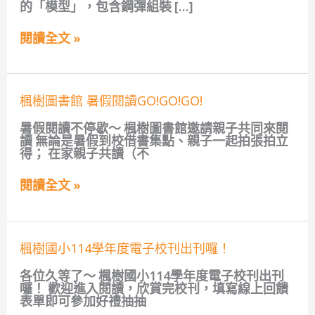
【鋼
的「模型」，包含鋼彈組裝 […]
彈
教
閱讀全文 »
育
研
習
營】
楓
楓樹圖書館 暑假閱讀GO!GO!GO!
樹
圖
暑假閱讀不停歇～ 楓樹圖書館邀請親子共同來閱
書
讀 無論是暑假到校借書集點、親子一起拍張拍立
館
得； 在家親子共讀（不
暑
假
閱讀全文 »
閱
讀
GO!GO!GO!
楓
楓樹國小114學年度電子校刊出刊囉！
樹
國
各位久等了～ 楓樹國小114學年度電子校刊出刊
小
囉！ 歡迎進入閱讀，欣賞完校刊，填寫線上回饋
114
表單即可參加好禮抽抽
學