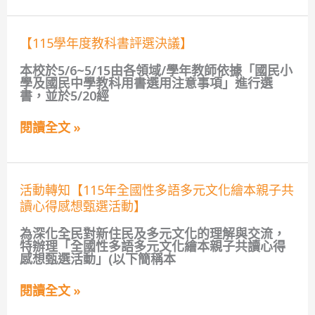
語
兒
童
【115
【115學年度教科書評選決議】
閱
學
讀
年
本校於5/6~5/15由各領域/學年教師依據「國民小
推
度
學及國民中學教科用書選用注意事項」進行選
廣
教
書，並於5/20經
活
科
動】
書
閱讀全文 »
評
選
決
議】
活
活動轉知【115年全國性多語多元文化繪本親子共
動
讀心得感想甄選活動】
轉
知
為深化全民對新住民及多元文化的理解與交流，
【115
特辦理「全國性多語多元文化繪本親子共讀心得
年
感想甄選活動」(以下簡稱本
全
國
性
閱讀全文 »
多
語