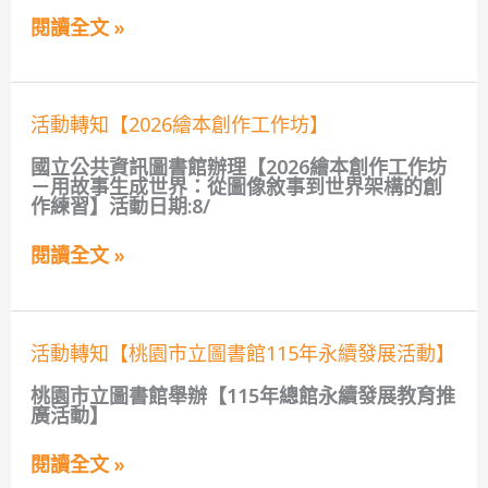
年
閱讀全文 »
度
電
子
校
刊
活
活動轉知【2026繪本創作工作坊】
出
動
刊
轉
國立公共資訊圖書館辦理【2026繪本創作工作坊
囉！
知
－用故事生成世界：從圖像敘事到世界架構的創
【2026
作練習】活動日期:8/
繪
本
閱讀全文 »
創
作
工
作
坊】
活
活動轉知【桃園市立圖書館115年永續發展活動】
動
轉
桃園市立圖書館舉辦【115年總館永續發展教育推
知
廣活動】
【桃
園
閱讀全文 »
市
立