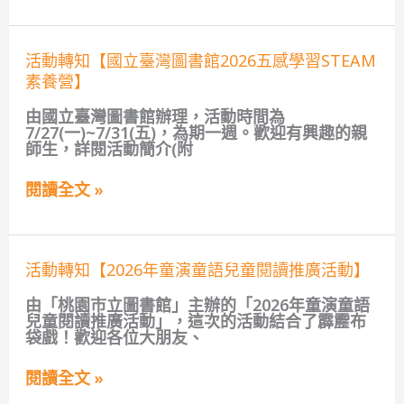
圖
書
館
活
活動轉知【國立臺灣圖書館2026五感學習STEAM
115
動
年
素養營】
轉
永
知
續
由國立臺灣圖書館辦理，活動時間為
【國
發
7/27(一)~7/31(五)，為期一週。歡迎有興趣的親
立
展
師生，詳閱活動簡介(附
臺
活
灣
動】
圖
閱讀全文 »
書
館
2026
五
活
感
活動轉知【2026年童演童語兒童閱讀推廣活動】
動
學
轉
習
由「桃園市立圖書館」主辦的「2026年童演童語
知
STEAM
兒童閱讀推廣活動」，這次的活動結合了霹靂布
【2026
素
袋戲！歡迎各位大朋友、
年
養
童
營】
閱讀全文 »
演
童