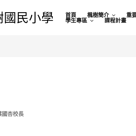
樹國民小學
首頁
楓樹簡介
重
學生專區
課程計畫
葉國杏校長