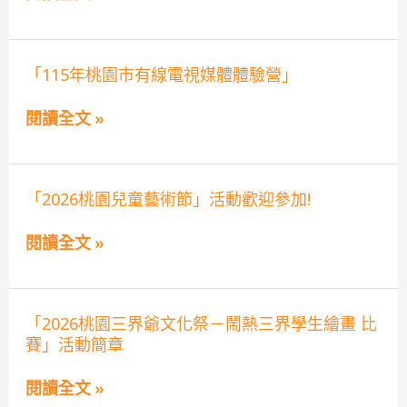
節
藝
民
敬
文
語
師
競
歌
徵
賽』
謠
「115
「115年桃園市有線電視媒體體驗營」
稿
實
比
年
活
施
賽
桃
動」
計
實
閱讀全文 »
園
辦
畫」
施
市
法
要
有
點
線
電
「2026
「2026桃園兒童藝術節」活動歡迎參加!
視
桃
媒
園
體
閱讀全文 »
兒
體
童
驗
藝
營」
術
節」
「2026
「2026桃園三界爺文化祭－鬧熱三界學生繪畫 比
活
桃
動
賽」活動簡章
園
歡
三
迎
界
閱讀全文 »
參
爺