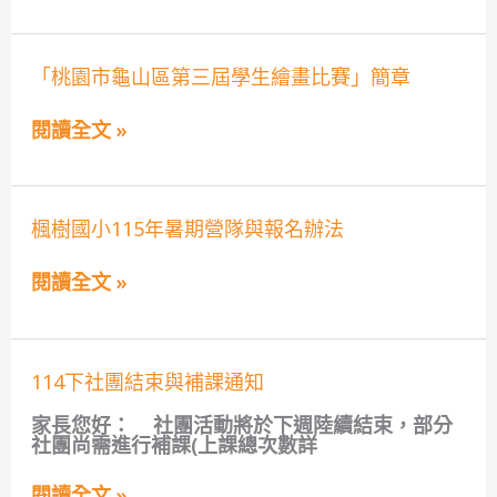
加!
文
化
祭
「桃
－
「桃園市龜山區第三屆學生繪畫比賽」簡章
園
鬧
市
熱
閱讀全文 »
龜
三
山
界
區
學
第
生
三
繪
楓
楓樹國小115年暑期營隊與報名辦法
屆
畫
樹
學
比
國
生
賽」
閱讀全文 »
小
繪
活
115
畫
動
年
比
簡
暑
賽」
章
期
簡
114
114下社團結束與補課通知
營
章
下
隊
社
家長您好： 社團活動將於下週陸續結束，部分
與
團
社團尚需進行補課(上課總次數詳
報
結
名
束
辦
閱讀全文 »