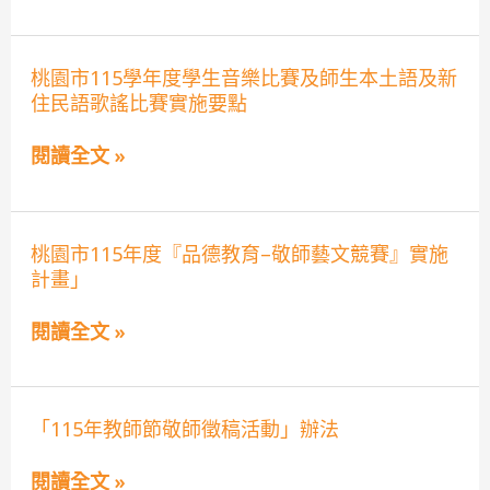
學
年
度
學
桃
桃園市115學年度學生音樂比賽及師生本土語及新
生
園
舞
住民語歌謠比賽實施要點
市
蹈
115
比
學
閱讀全文 »
賽
年
實
度
施
學
要
生
點
桃
音
桃園市115年度『品德教育–敬師藝文競賽』實施
園
樂
計畫」
市
比
115
賽
年
及
閱讀全文 »
度
師
『品
生
德
本
教
土
「115
育
「115年教師節敬師徵稿活動」辦法
語
年
–
及
教
敬
新
閱讀全文 »
師
師
住