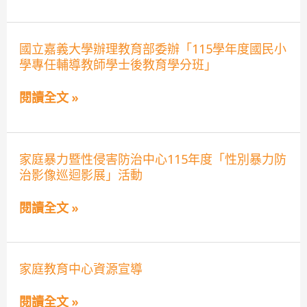
孫
樂
淘
桃
國
國立嘉義大學辦理教育部委辦「115學年度國民小
－
立
祖
學專任輔導教師學士後教育學分班」
嘉
父
義
母
大
閱讀全文 »
節
學
慶
辦
祝
理
活
教
動
家
育
家庭暴力暨性侵害防治中心115年度「性別暴力防
庭
部
治影像巡迴影展」活動
暴
委
力
辦
暨
「115
閱讀全文 »
性
學
侵
年
害
度
防
國
家
治
家庭教育中心資源宣導
民
庭
中
小
教
心
學
閱讀全文 »
育
115
專