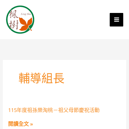
輔導組長
115
115年度祖孫樂淘桃－祖父母節慶祝活動
年
度
閱讀全文 »
祖