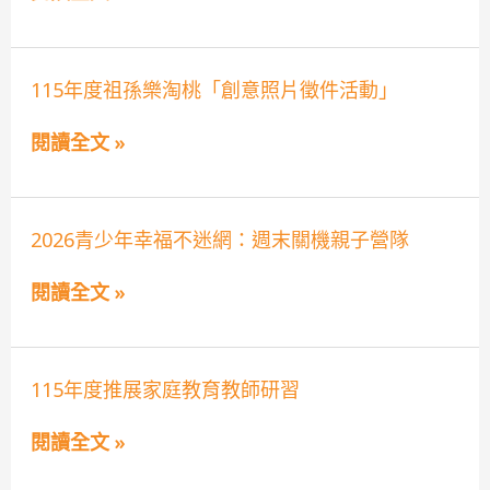
中
年
任
心
度
輔
資
「性
導
源
別
教
115
115年度祖孫樂淘桃「創意照片徵件活動」
宣
暴
師
年
導
力
學
度
防
士
閱讀全文 »
祖
治
後
孫
影
教
樂
像
育
淘
巡
學
桃
迴
分
2026
2026青少年幸福不迷網：週末關機親子營隊
「創
影
班」
青
意
展」
少
照
活
閱讀全文 »
年
片
動
幸
徵
福
件
不
活
迷
動」
115
115年度推展家庭教育教師研習
網：
年
週
度
末
閱讀全文 »
推
關
展
機
家