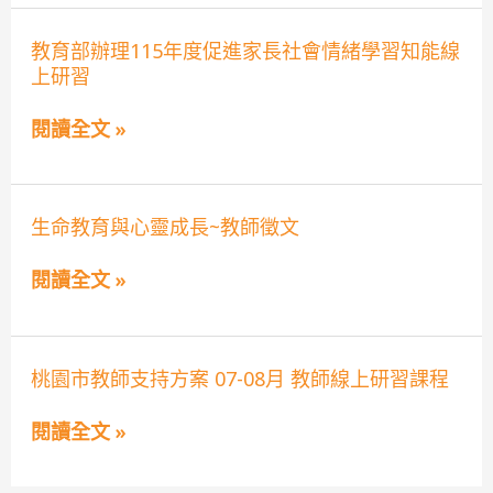
親
庭
子
教
營
教
教育部辦理115年度促進家長社會情緒學習知能線
育
隊
育
教
上研習
部
師
辦
研
理
閱讀全文 »
習
115
年
度
促
生
進
生命教育與心靈成長~教師徵文
命
家
教
長
閱讀全文 »
育
社
與
會
心
情
靈
緒
成
學
桃
桃園市教師支持方案 07-08月 教師線上研習課程
長
習
園
~
知
市
教
能
閱讀全文 »
教
師
線
師
徵
上
支
文
研