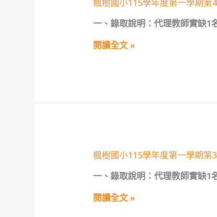
楓
楓樹國小115學年度第一學期第
訓
樹
練
國
一、錄取說明：代理教師實缺1
課
小
程
115
學
閱讀全文 »
年
度
第
一
學
期
第
4
次
代
理
教
楓
楓樹國小115學年度第一學期第3
師
樹
甄
國
選
一、錄取說明：代理教師實缺1
小
第
115
1
學
閱讀全文 »
招
年
錄
度