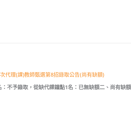
次代理(課)教師甄選第8招錄取公告(尚有缺額)
名：不予錄取，從缺代課鐘點1名：已無缺額二、尚有缺