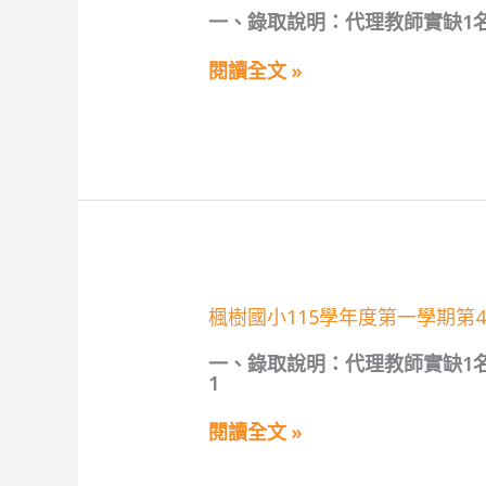
國
一、錄取說明：代理教師實缺1名
小
115
學
閱讀全文 »
年
度
第
一
學
期
第
4
次
代
理
教
楓
楓樹國小115學年度第一學期第
師
樹
甄
國
選
一、錄取說明：代理教師實缺1
小
第
1
115
3
學
招
年
閱讀全文 »
錄
度
取
第
公