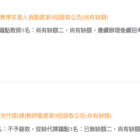
次教學支援人員甄選第9招錄取公告(尚有缺額)
鐘點教師1名：尚有缺額二、尚有缺額，賡續辦理後續招
次代理(課)教師甄選第9招錄取公告(尚有缺額)
名：不予錄取，從缺代課鐘點1名：已無缺額二、尚有缺