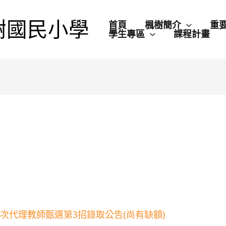
樹國民小學
首頁
楓樹簡介
重
學生專區
課程計畫
4次代理教師甄選第3招錄取公告(尚有缺額)