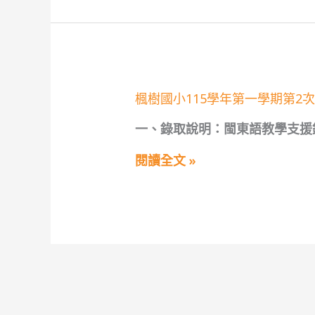
期
有
第
缺
3
額)
次
代
理
(課)
教
楓
楓樹國小115學年第一學期第2
師
樹
甄
國
選
一、錄取說明：閩東語教學支援
小
第
115
8
學
閱讀全文 »
招
年
錄
第
取
一
公
學
告
期
(尚
第
有
2
缺
次
額)
教
學
支
援