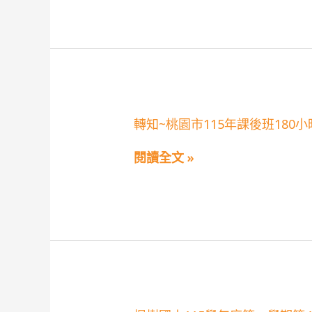
一
告
學
(尚
期
有
第
缺
4
額)
次
代
理
教
師
轉
轉知~桃園市115年課後班180
甄
知
選
~
第
閱讀全文 »
桃
2
園
招
市
錄
115
取
年
公
課
告
後
(尚
班
有
180
缺
小
額)
時
專
業