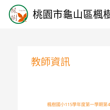
桃園市龜山區楓
教師資訊
楓
楓樹國小115學年度第一學期第
樹