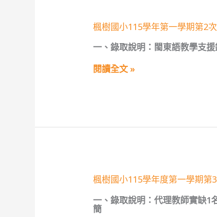
學
本
支
次
援
甄
楓
楓樹國小115學年第一學期第2
人
選
樹
員
已
國
甄
一、錄取說明：閩東語教學支援
結
小
選
束)
115
第
學
閱讀全文 »
10
年
招
第
錄
一
取
學
公
期
告
第
(無
2
人
次
報
教
名，
學
本
支
次
援
招
楓
楓樹國小115學年度第一學期第3
人
考
樹
員
已
國
甄
一、錄取說明：代理教師實缺1
結
小
選
簡
束)
115
第