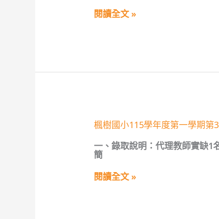
學
9
年
閱讀全文 »
招
度
錄
第
取
一
公
學
告
期
(尚
第
有
3
缺
次
額)
代
理
(課)
教
楓
楓樹國小115學年度第一學期第3
師
樹
甄
國
選
一、錄取說明：代理教師實缺1
小
第
簡
115
9
學
招
年
閱讀全文 »
錄
度
取
第
公
一
告
學
(尚