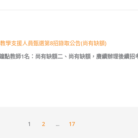
次教學支援人員甄選第8招錄取公告(尚有缺額)
鐘點教師1名：尚有缺額二、尚有缺額，賡續辦理後續招
1
2
...
17