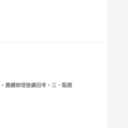
額，賡續辦理後續招考。三、甄選