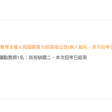
次教學支援人員甄選第10招錄取公告(無人報名，本次招考
鐘點教師1名：尚有缺額二、本次招考已結束