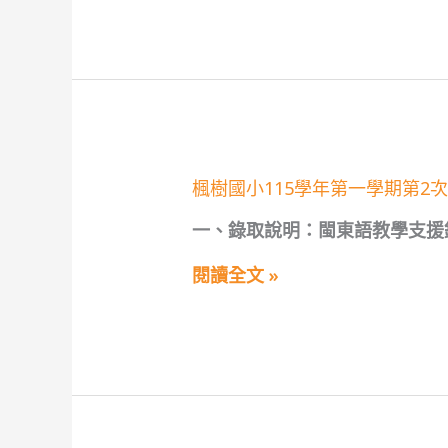
取
第
公
一
告
學
(尚
期
有
第
缺
3
額)
次
代
理
(課)
楓
楓樹國小115學年第一學期第2
教
樹
師
國
甄
一、錄取說明：閩東語教學支援
小
選
115
第
學
閱讀全文 »
10
年
招
第
錄
一
取
學
公
期
告
第
(無
2
人
次
報
教
名，