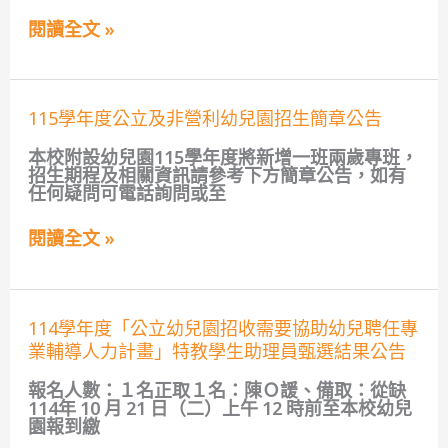
兒
甄
園
閱讀全文 »
選
115
簡
學
章
年
公
度
告
115
第
115學年度公立及非營利幼兒園招生簡章公告
學
一
年
學
本校附設幼兒園115學年度將新增一班兩歲專班，
度
期
招生期程及相關資訊請參考下方簡章公告，如有
公
第
任何疑問可電話詢問或至
立
1
及
至
閱讀全文 »
非
3
營
次
利
代
幼
理
兒
教
114
114學年度「公立幼兒園招收需要協助幼兒聘任專
園
師
學
招
業輔導人力計畫」特教學生助理員甄選結果公告
甄
年
生
選
度
簡
簡
報名人數：１名正取１名：陳Ｏ諼、備取：從缺
「公
章
章
114年 10 月 21 日（二）上午 12 時前至本校幼兒
立
公
園報到繳
幼
告