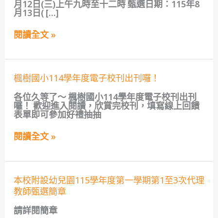
月12日(三)上午九時至十二時 甄選日期：115年8
學
月13日( […]
年
度
第
閱讀全文 »
一
學
期
第
楓
1-
楓樹國小114學年度電子校刊出刊囉！
樹
5
國
次
各位久等了～ 楓樹國小114學年度電子校刊出刊
小
定
囉！ 歡迎進入閱讀，欣賞完校刊，填寫線上回饋
114
期
表單即可參加好禮抽抽
學
契
年
約
閱讀全文 »
度
進
電
用
子
兼
校
任
刊
廚
本
本校附設幼兒園115學年度第一學期第1至3次代理
出
工
校
刊
教師甄選簡章
(部
附
囉！
分
設
工
請詳閱簡章
幼
時)