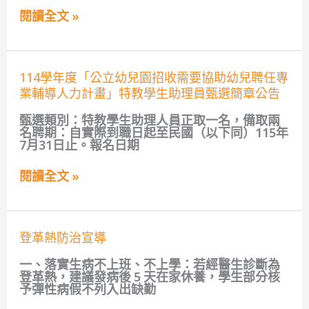
兒
園
閱讀全文 »
招
收
需
要
114
協
114學年度「公立幼兒園招收需要協助幼兒聘任專
學
助
業輔導人力計畫」特教學生助理員甄選簡章公告
年
幼
度
兒
甄選類別：特教學生助理人員正取一名，備取兩
「公
聘
名聘期：自實際到職日起至民國（以下同）115年
立
任
7月31日止。報名日期
幼
專
兒
業
園
輔
閱讀全文 »
招
導
收
人
需
力
要
計
登
協
登革熱防治宣導
畫」
革
助
特
熱
幼
教
一、落實生病不上班、不上學：若經醫生診斷為
防
兒
學
登革熱，建議發病後 5 天在家休養，學生部分核
治
聘
生
予彈性病假不列入出缺勤
宣
任
助