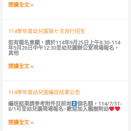
導
專
理
閱讀全文 »
業
員
輔
甄
導
選
人
結
力
果
114
114學年度幼兒園第七次自行招生
計
公
學
畫」
告
年
如有報名意願，請於114年9月25日上午8:30-114
特
度
年9月26日中午12:30至幼兒園辦公室現場報名，
教
幼
其他
學
兒
生
園
助
閱讀全文 »
第
理
七
員
次
甄
自
選
行
簡
114
114學年度幼兒園編班結果公告
招
章
學
生
公
年
編班結果請參考附件目前尚
個名額，114/7/31-
告
度
8/1可至幼兒園現場報名~歡迎加入楓樹附幼
幼
兒
閱讀全文 »
園
編