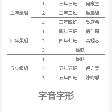
1
三年三班
何家萱
三年級組
2
三年二班
吳晨緯
3
三年四班
吳庭希
1
四年三班
何佳恩
四年級組
2
四年七班
高翊芯
3
從缺
1
從缺
五年級組
2
五年五班
倪亦宣
3
五年四班
陳畇靜
字音字形