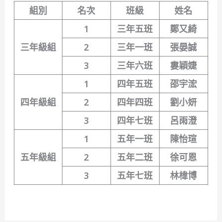
組別
名次
班級
姓名
1
三年五班
鄭又綺
三年級組
2
三年一班
張晏誠
3
三年六班
婁穎婕
1
四年五班
邵宇浤
四年級組
2
四年四班
劉小妍
3
四年七班
呂雨澄
1
五年一班
陳怡瑄
五年級組
2
五年二班
徐可恩
3
五年七班
林椲博