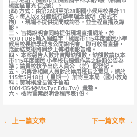
(三) 地點：桃園市立桃園國中科學館4樓（桃園市
桃園區莒光 街2號）。
(四) 方式：由第26期至第28期國小候用校長計11
名，每人以8 分鐘進行辦學理念說明（形式不
拘），現場不提供提問或詢答，並全程直播及錄
影。
三、 旨揭說明會同時提供現場直播網址，於
YOUTUBE輸入關鍵字「桃園市115年度國民小學
候用校長辦學理念公開說明會」即可收看直播，
活動結束後將同步上傳相關影音檔。
四、 本案報告人數非實際缺額數，缺額數請以本
市115年度國民 小學校長遴選作業之缺額公告為
準；請貴校核予出席人員公 （差）假登記。
五、 另與會相關人員對於候用校長之意見，請於
115年5月18日（ 星期一）前寄至本局（國小教育
科；黃琳棋股長電子信箱
10014354@ms.tyc.edu.tw）彙整。
六、 檢附旨案說明會程序表1份。
←
上一篇文章
下一篇文章
→