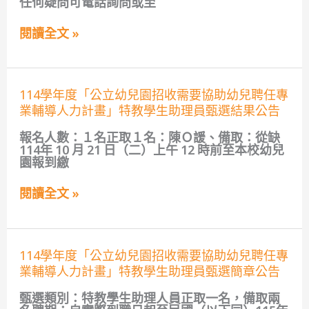
任何疑問可電話詢問或至
及
時)
立
缺
甄
及
額
選
閱讀全文 »
非
公
簡
營
告
章
利
公
幼
告
兒
114
114學年度「公立幼兒園招收需要協助幼兒聘任專
園
學
招
業輔導人力計畫」特教學生助理員甄選結果公告
年
生
度
簡
報名人數：１名正取１名：陳Ｏ諼、備取：從缺
「公
章
114年 10 月 21 日（二）上午 12 時前至本校幼兒
立
公
園報到繳
幼
告
兒
園
閱讀全文 »
招
收
需
要
114
協
114學年度「公立幼兒園招收需要協助幼兒聘任專
學
助
業輔導人力計畫」特教學生助理員甄選簡章公告
年
幼
度
兒
甄選類別：特教學生助理人員正取一名，備取兩
「公
聘