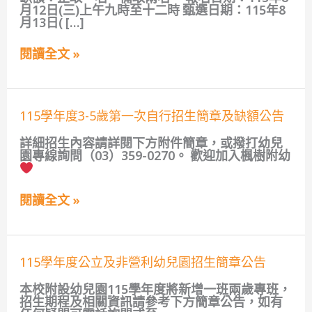
115
月12日(三)上午九時至十二時 甄選日期：115年8
學
月13日( […]
年
度
第
閱讀全文 »
一
學
期
第
115
1-
115學年度3-5歲第一次自行招生簡章及缺額公告
學
5
年
次
詳細招生內容請詳閱下方附件簡章，或撥打幼兒
度
定
園專線詢問（03）359-0270。 歡迎加入楓樹附幼
3-
期
5
契
歲
約
閱讀全文 »
第
進
一
用
次
兼
自
任
行
廚
115
115學年度公立及非營利幼兒園招生簡章公告
招
工
學
生
(部
年
本校附設幼兒園115學年度將新增一班兩歲專班，
簡
分
度
招生期程及相關資訊請參考下方簡章公告，如有
章
工
公