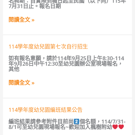
名聘期：自實際到職日起至民國（以下同）115年
立
任
7月31日止。報名日期
幼
專
兒
業
園
輔
閱讀全文 »
招
導
收
人
需
力
要
計
114
協
114學年度幼兒園第七次自行招生
畫」
學
助
特
年
幼
教
如有報名意願，請於114年9月25日上午8:30-114
度
兒
學
年9月26日中午12:30至幼兒園辦公室現場報名，
幼
聘
生
其他
兒
任
助
園
專
理
閱讀全文 »
第
業
員
七
輔
甄
次
導
選
自
人
結
行
力
果
114
114學年度幼兒園編班結果公告
招
計
公
學
生
畫」
告
年
編班結果請參考附件目前尚
個名額，114/7/31-
特
度
8/1可至幼兒園現場報名~歡迎加入楓樹附幼
教
幼
學