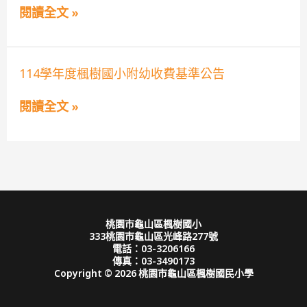
兒
生
閱讀全文 »
園
助
編
理
班
員
結
甄
果
選
114
114學年度楓樹國小附幼收費基準公告
公
簡
學
告
章
年
公
閱讀全文 »
度
告
楓
樹
國
小
附
幼
收
費
基
桃園市龜山區楓樹國小
準
333桃園市龜山區光峰路277號
公
電話：03-3206166
告
傳真：03-3490173
Copyright © 2026 桃園市龜山區楓樹國民小學