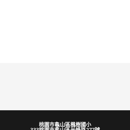
桃園市龜山區楓樹國小
333桃園市龜山區光峰路277號