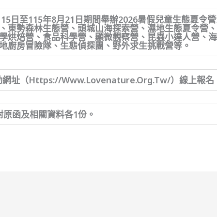
月15日至115年8月21日期間舉辦2026暑假兒童生態夏
、東勢森林生態營、頭城山海探索營、濕地生態夏令營
學烘焙營、食品科學營、顯微觀察營、昆蟲小達人營、
地廚房冒險隊、生態偵探團、野外求生挑戰營等。
（https://www.lovenature.org.tw/）線上報名
附原函及相關資料各1份。