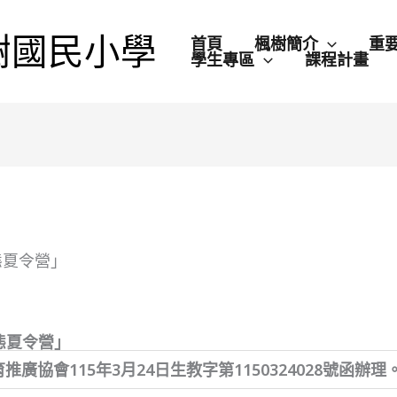
樹國民小學
首頁
楓樹簡介
重
學生專區
課程計畫
態夏令營」
生態夏令營」
廣協會115年3月24日生教字第1150324028號函辦理