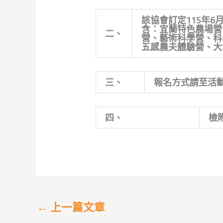
該協會訂定115年6
含：宜蘭特色農場營
二、
營、藝術科學營、科
五感農夫體驗營、大
三、
報名方式請至活動網址
四、
檢
←
上一篇文章