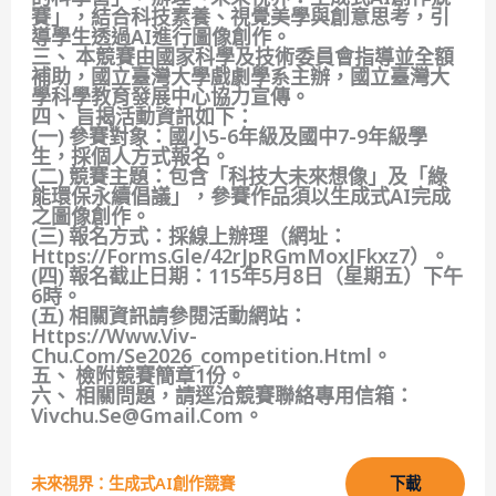
賽」，結合科技素養、視覺美學與創意思考，引
導學生透過AI進行圖像創作。
三、 本競賽由國家科學及技術委員會指導並全額
補助，國立臺灣大學戲劇學系主辦，國立臺灣大
學科學教育發展中心協力宣傳。
四、 旨揭活動資訊如下：
(一) 參賽對象：國小5-6年級及國中7-9年級學
生，採個人方式報名。
(二) 競賽主題：包含「科技大未來想像」及「綠
能環保永續倡議」，參賽作品須以生成式AI完成
之圖像創作。
(三) 報名方式：採線上辦理（網址：
Https://forms.gle/42rJpRGmMoxJFkxz7）。
(四) 報名截止日期：115年5月8日（星期五）下午
6時。
(五) 相關資訊請參閱活動網站：
Https://www.viv-
Chu.com/se2026_competition.html。
五、 檢附競賽簡章1份。
六、 相關問題，請逕洽競賽聯絡專用信箱：
Vivchu.se@gmail.com。
未來視界：生成式AI創作競賽
下載