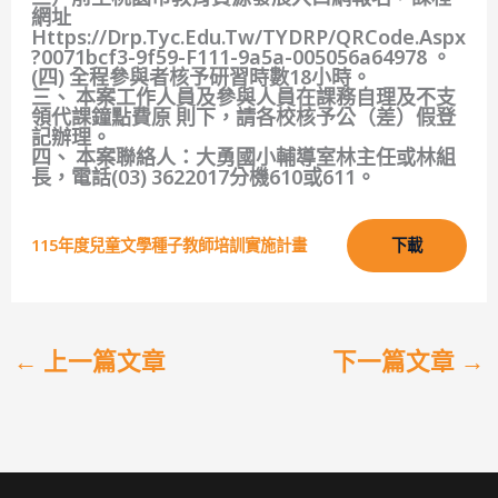
網址
Https://drp.tyc.edu.tw/TYDRP/QRCode.aspx
?0071bcf3-9f59-F111-9a5a-005056a64978 。
(四) 全程參與者核予研習時數18小時。
三、 本案工作人員及參與人員在課務自理及不支
領代課鐘點費原 則下，請各校核予公（差）假登
記辦理。
四、 本案聯絡人：大勇國小輔導室林主任或林組
長，電話(03) 3622017分機610或611。
115年度兒童文學種子教師培訓實施計畫
下載
←
上一篇文章
下一篇文章
→